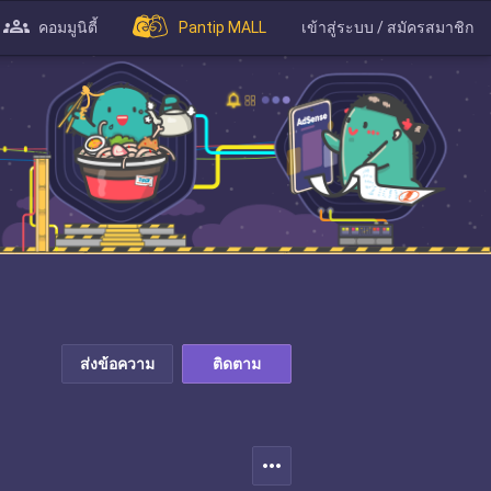
คอมมูนิตี้
Pantip MALL
เข้าสู่ระบบ / สมัครสมาชิก
ส่งข้อความ
ติดตาม
more_horiz