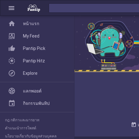
menu
home
home
หน้าแรก
หน้าแรก
My Feed
Pantip Pick
My Feed
Pantip Hitz
Explore
Pantip Pick
แลกพอยต์
Pantip Hitz
กิจกรรมพันทิป
กฎ กติกาและมารยาท
Explore
today
คำแนะนำการโพสต์
นโยบายเกี่ยวกับข้อมูลส่วนบุคคล