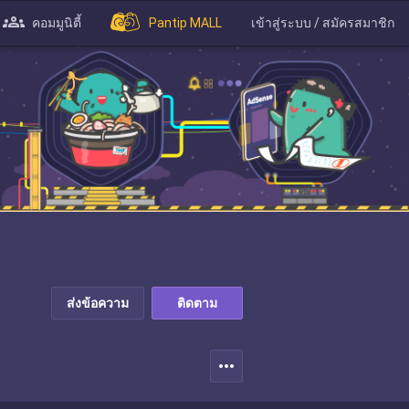
คอมมูนิตี้
Pantip MALL
เข้าสู่ระบบ / สมัครสมาชิก
ส่งข้อความ
ติดตาม
more_horiz