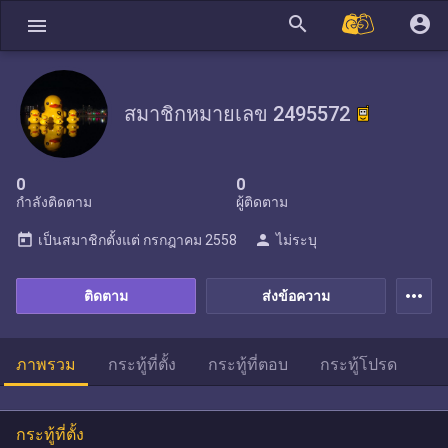
search
account_circle
menu
สมาชิกหมายเลข 2495572
0
0
กำลังติดตาม
ผู้ติดตาม
today
person
เป็นสมาชิกตั้งแต่
กรกฎาคม 2558
ไม่ระบุ
more_horiz
ติดตาม
ส่งข้อความ
ภาพรวม
กระทู้ที่ตั้ง
กระทู้ที่ตอบ
กระทู้โปรด
กระทู้ที่ตั้ง