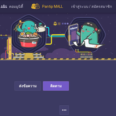
คอมมูนิตี้
Pantip MALL
เข้าสู่ระบบ / สมัครสมาชิก
ส่งข้อความ
ติดตาม
more_horiz