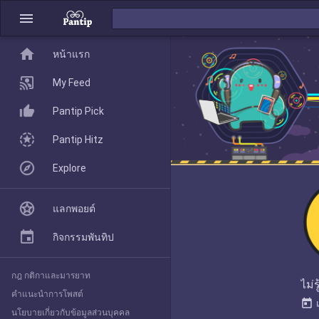
menu
home
home
หน้าแรก
หน้าแรก
My Feed
Pantip Pick
My Feed
Pantip Hitz
Explore
Pantip Pick
แลกพอยต์
Pantip Hitz
กิจกรรมพันทิป
กฎ กติกาและมารยาท
Explore
ไม่ร
คำแนะนำการโพสต์
today
นโยบายเกี่ยวกับข้อมูลส่วนบุคคล