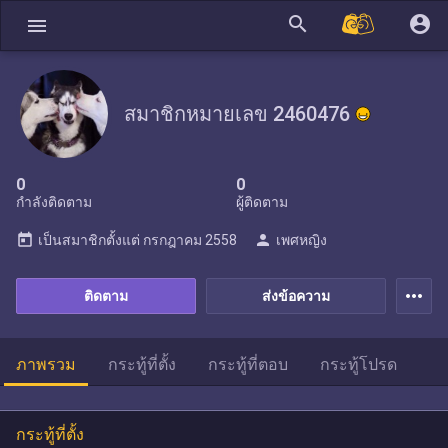
search
account_circle
menu
สมาชิกหมายเลข 2460476
0
0
กำลังติดตาม
ผู้ติดตาม
today
person
เป็นสมาชิกตั้งแต่
กรกฎาคม 2558
เพศหญิง
more_horiz
ติดตาม
ส่งข้อความ
ภาพรวม
กระทู้ที่ตั้ง
กระทู้ที่ตอบ
กระทู้โปรด
กระทู้ที่ตั้ง