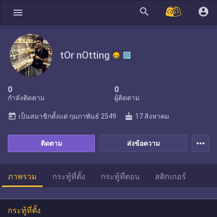
search
account_circle
menu
tOr nOtting
0
0
กำลังติดตาม
ผู้ติดตาม
today
cake
เป็นสมาชิกตั้งแต่
กุมภาพันธ์ 2549
17 สิงหาคม
more_horiz
ติดตาม
ส่งข้อความ
ภาพรวม
กระทู้ที่ตั้ง
กระทู้ที่ตอบ
สติกเกอร์
กระทู้ที่ตั้ง