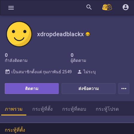
search
account_circle
menu
xdropdeadblackx
0
0
กำลังติดตาม
ผู้ติดตาม
today
person
เป็นสมาชิกตั้งแต่
กุมภาพันธ์ 2549
ไม่ระบุ
more_horiz
ติดตาม
ส่งข้อความ
ภาพรวม
กระทู้ที่ตั้ง
กระทู้ที่ตอบ
กระทู้โปรด
กระทู้ที่ตั้ง