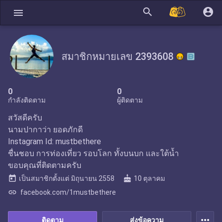
search
account_circle
menu
สมาชิกหมายเลข 2393608
0
0
กำลังติดตาม
ผู้ติดตาม
สวัสดีครับ
นามปากาว่า ยอดภักดี
Instagram Id: mustbethere
ชื่นชอบ การท่องเที่ยว รอบโลก ทั้งบนบก และใต้น้ำ
ขอบคุณที่ติดตามครับ
today
cake
เป็นสมาชิกตั้งแต่
มิถุนายน 2558
10 ตุลาคม
link
facebook.com/1mustbethere
more_horiz
ติดตาม
ส่งข้อความ