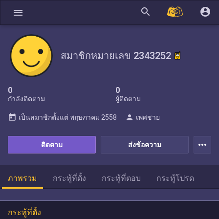
search
account_circle
menu
สมาชิกหมายเลข 2343252
0
0
กำลังติดตาม
ผู้ติดตาม
today
person
เป็นสมาชิกตั้งแต่
พฤษภาคม 2558
เพศชาย
more_horiz
ติดตาม
ส่งข้อความ
ภาพรวม
กระทู้ที่ตั้ง
กระทู้ที่ตอบ
กระทู้โปรด
กระทู้ที่ตั้ง