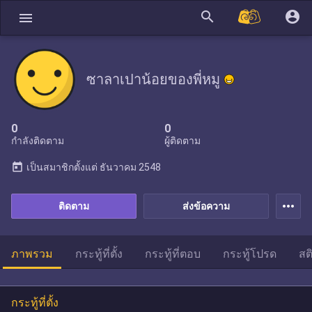
search
account_circle
menu
ซาลาเปาน้อยของพี่หมู
0
0
กำลังติดตาม
ผู้ติดตาม
today
เป็นสมาชิกตั้งแต่
ธันวาคม 2548
more_horiz
ติดตาม
ส่งข้อความ
ภาพรวม
กระทู้ที่ตั้ง
กระทู้ที่ตอบ
กระทู้โปรด
สต
กระทู้ที่ตั้ง