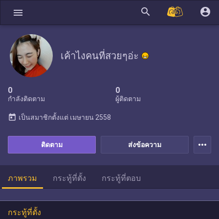
search
account_circle
menu
เค้าไงคนที่สวยๆอ่ะ
0
0
กำลังติดตาม
ผู้ติดตาม
today
เป็นสมาชิกตั้งแต่
เมษายน 2558
more_horiz
ติดตาม
ส่งข้อความ
ภาพรวม
กระทู้ที่ตั้ง
กระทู้ที่ตอบ
กระทู้ที่ตั้ง