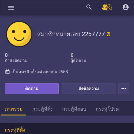
search
account_circle
menu
สมาชิกหมายเลข 2257777
0
0
กำลังติดตาม
ผู้ติดตาม
today
เป็นสมาชิกตั้งแต่
เมษายน 2558
more_horiz
ติดตาม
ส่งข้อความ
ภาพรวม
กระทู้ที่ตั้ง
กระทู้ที่ตอบ
กระทู้โปรด
กระทู้ที่ตั้ง