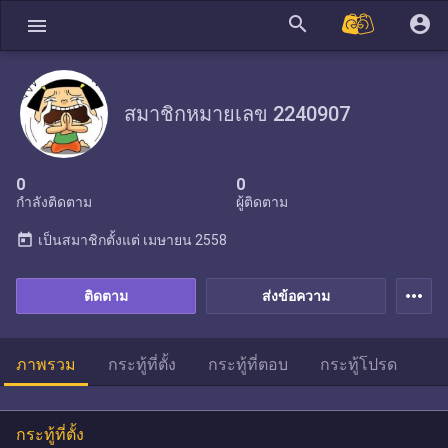
search
account_circle
menu
สมาชิกหมายเลข 2240907
0
0
กำลังติดตาม
ผู้ติดตาม
today
เป็นสมาชิกตั้งแต่
เมษายน 2558
more_horiz
ติดตาม
ส่งข้อความ
ภาพรวม
กระทู้ที่ตั้ง
กระทู้ที่ตอบ
กระทู้โปรด
กระทู้ที่ตั้ง