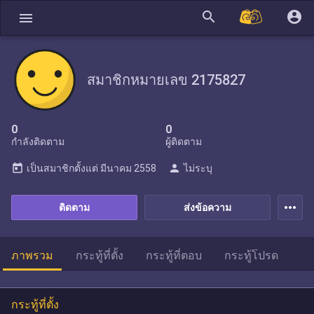
search
account_circle
menu
สมาชิกหมายเลข 2175827
0
0
กำลังติดตาม
ผู้ติดตาม
today
person
เป็นสมาชิกตั้งแต่
มีนาคม 2558
ไม่ระบุ
more_horiz
ติดตาม
ส่งข้อความ
ภาพรวม
กระทู้ที่ตั้ง
กระทู้ที่ตอบ
กระทู้โปรด
กระทู้ที่ตั้ง