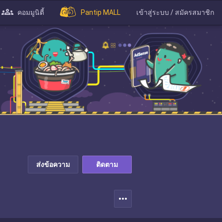
คอมมูนิตี้
Pantip MALL
เข้าสู่ระบบ / สมัครสมาชิก
ส่งข้อความ
ติดตาม
more_horiz