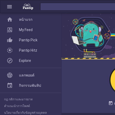
menu
home
home
หน้าแรก
หน้าแรก
My Feed
Pantip Pick
My Feed
Pantip Hitz
Explore
Pantip Pick
แลกพอยต์
Pantip Hitz
กิจกรรมพันทิป
กฎ กติกาและมารยาท
Explore
today
คำแนะนำการโพสต์
นโยบายเกี่ยวกับข้อมูลส่วนบุคคล