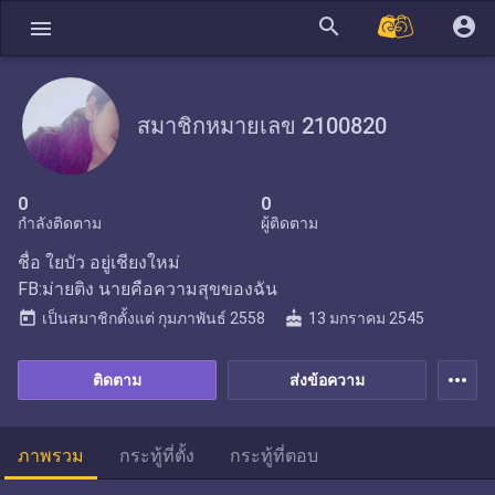
search
account_circle
menu
สมาชิกหมายเลข 2100820
0
0
กำลังติดตาม
ผู้ติดตาม
ชื่อ ใยบัว อยู่เชียงใหม่
FB:ม่ายติง นายคือความสุขของฉัน
today
cake
เป็นสมาชิกตั้งแต่
กุมภาพันธ์ 2558
13 มกราคม 2545
more_horiz
ติดตาม
ส่งข้อความ
ภาพรวม
กระทู้ที่ตั้ง
กระทู้ที่ตอบ