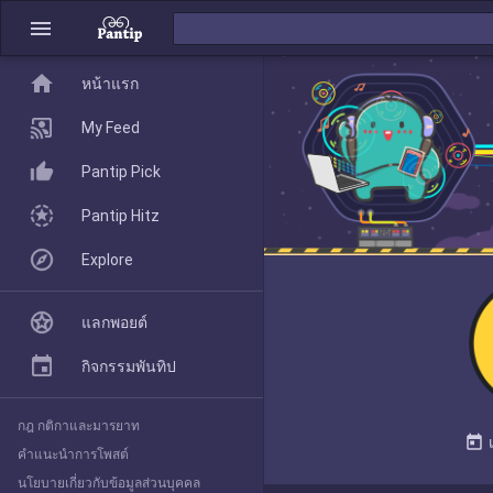
menu
home
home
หน้าแรก
หน้าแรก
My Feed
Pantip Pick
My Feed
Pantip Hitz
Explore
Pantip Pick
แลกพอยต์
Pantip Hitz
กิจกรรมพันทิป
กฎ กติกาและมารยาท
Explore
today
คำแนะนำการโพสต์
นโยบายเกี่ยวกับข้อมูลส่วนบุคคล