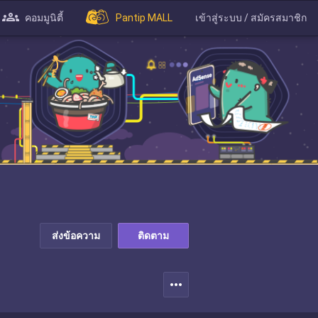
คอมมูนิตี้
Pantip MALL
เข้าสู่ระบบ / สมัครสมาชิก
ส่งข้อความ
ติดตาม
more_horiz