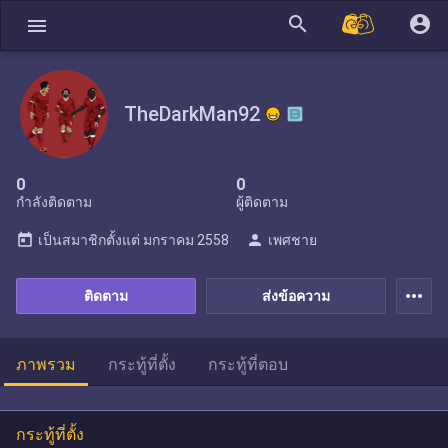
search
account_circle
menu
TheDarkMan92
0
0
กำลังติดตาม
ผู้ติดตาม
today
person
เป็นสมาชิกตั้งแต่
มกราคม 2558
เพศชาย
more_horiz
ติดตาม
ส่งข้อความ
ภาพรวม
กระทู้ที่ตั้ง
กระทู้ที่ตอบ
กระทู้ที่ตั้ง