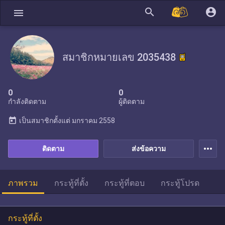
search
account_circle
menu
สมาชิกหมายเลข 2035438
0
0
กำลังติดตาม
ผู้ติดตาม
today
เป็นสมาชิกตั้งแต่
มกราคม 2558
more_horiz
ติดตาม
ส่งข้อความ
ภาพรวม
กระทู้ที่ตั้ง
กระทู้ที่ตอบ
กระทู้โปรด
กระทู้ที่ตั้ง