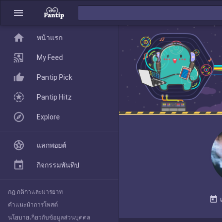
menu
home
home
หน้าแรก
หน้าแรก
My Feed
Pantip Pick
My Feed
Pantip Hitz
Explore
Pantip Pick
แลกพอยต์
Pantip Hitz
กิจกรรมพันทิป
กฎ กติกาและมารยาท
Explore
today
คำแนะนำการโพสต์
นโยบายเกี่ยวกับข้อมูลส่วนบุคคล