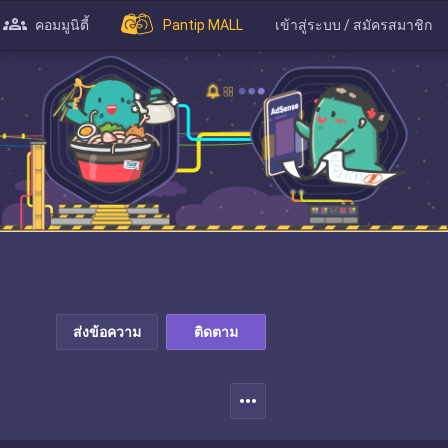
คอมมูนิตี้
Pantip MALL
เข้าสู่ระบบ / สมัครสมาชิก
ส่งข้อความ
ติดตาม
more_horiz