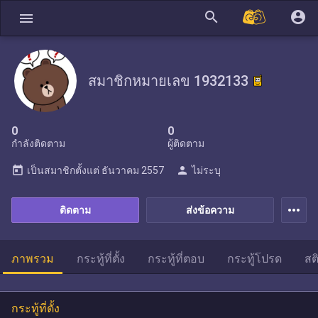
search
account_circle
menu
สมาชิกหมายเลข 1932133
0
0
กำลังติดตาม
ผู้ติดตาม
today
person
เป็นสมาชิกตั้งแต่
ธันวาคม 2557
ไม่ระบุ
more_horiz
ติดตาม
ส่งข้อความ
ภาพรวม
กระทู้ที่ตั้ง
กระทู้ที่ตอบ
กระทู้โปรด
สต
กระทู้ที่ตั้ง