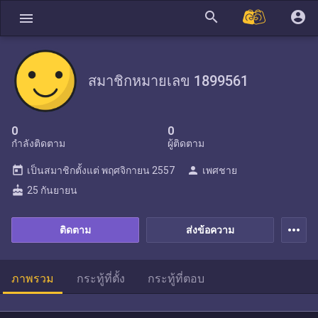
search
account_circle
menu
สมาชิกหมายเลข 1899561
0
0
กำลังติดตาม
ผู้ติดตาม
today
person
เป็นสมาชิกตั้งแต่
พฤศจิกายน 2557
เพศชาย
cake
25 กันยายน
more_horiz
ติดตาม
ส่งข้อความ
ภาพรวม
กระทู้ที่ตั้ง
กระทู้ที่ตอบ