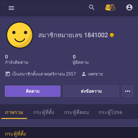
search
account_circle
menu
สมาชิกหมายเลข 1841002
0
0
กำลังติดตาม
ผู้ติดตาม
today
person
เป็นสมาชิกตั้งแต่
พฤศจิกายน 2557
เพศชาย
more_horiz
ติดตาม
ส่งข้อความ
ภาพรวม
กระทู้ที่ตั้ง
กระทู้ที่ตอบ
กระทู้โปรด
กระทู้ที่ตั้ง