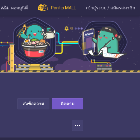
คอมมูนิตี้
Pantip MALL
เข้าสู่ระบบ / สมัครสมาชิก
ส่งข้อความ
ติดตาม
more_horiz