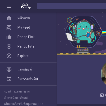
menu
home
home
หน้าแรก
หน้าแรก
My Feed
Pantip Pick
My Feed
Pantip Hitz
Explore
Pantip Pick
แลกพอยต์
Pantip Hitz
กิจกรรมพันทิป
กฎ กติกาและมารยาท
Explore
today
คำแนะนำการโพสต์
นโยบายเกี่ยวกับข้อมูลส่วนบุคคล