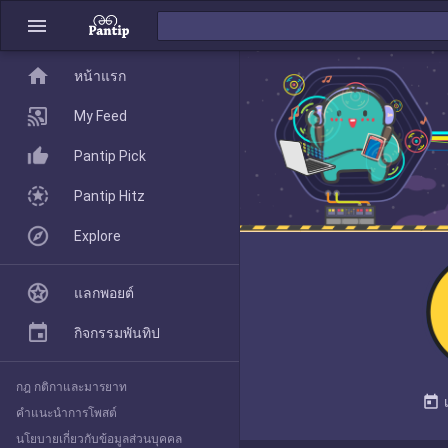
menu
home
home
หน้าแรก
หน้าแรก
My Feed
Pantip Pick
My Feed
Pantip Hitz
Explore
Pantip Pick
แลกพอยต์
Pantip Hitz
กิจกรรมพันทิป
กฎ กติกาและมารยาท
Explore
today
คำแนะนำการโพสต์
นโยบายเกี่ยวกับข้อมูลส่วนบุคคล