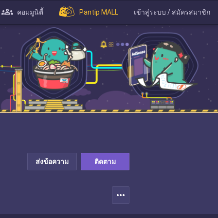
คอมมูนิตี้
Pantip MALL
เข้าสู่ระบบ / สมัครสมาชิก
ส่งข้อความ
ติดตาม
more_horiz