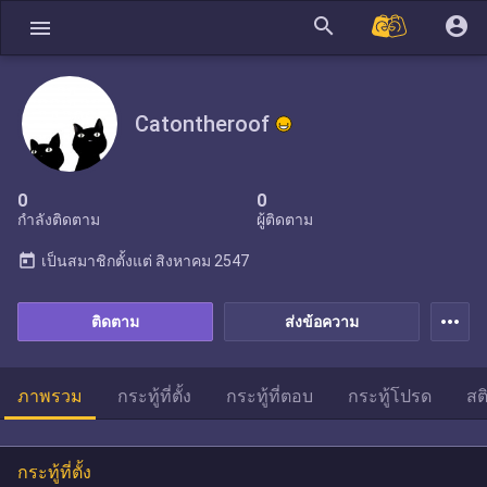
search
account_circle
menu
Catontheroof
0
0
กำลังติดตาม
ผู้ติดตาม
today
เป็นสมาชิกตั้งแต่
สิงหาคม 2547
more_horiz
ติดตาม
ส่งข้อความ
ภาพรวม
กระทู้ที่ตั้ง
กระทู้ที่ตอบ
กระทู้โปรด
สต
กระทู้ที่ตั้ง