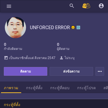
search
account_circle
menu
UNFORCED ERROR
0
0
กำลังติดตาม
ผู้ติดตาม
today
person
เป็นสมาชิกตั้งแต่
สิงหาคม 2547
ไม่ระบุ
more_horiz
ติดตาม
ส่งข้อความ
ภาพรวม
กระทู้ที่ตั้ง
กระทู้ที่ตอบ
กระทู้โปรด
สต
กระทู้ที่ตั้ง