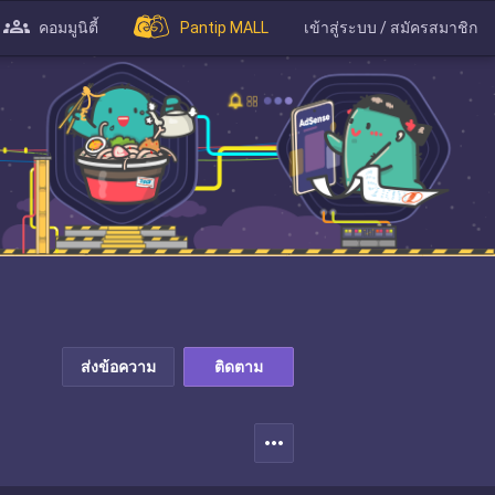
คอมมูนิตี้
Pantip MALL
เข้าสู่ระบบ / สมัครสมาชิก
ส่งข้อความ
ติดตาม
more_horiz