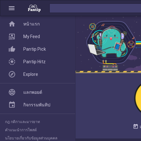
menu
home
home
หน้าแรก
หน้าแรก
My Feed
Pantip Pick
My Feed
Pantip Hitz
Explore
Pantip Pick
แลกพอยต์
Pantip Hitz
กิจกรรมพันทิป
กฎ กติกาและมารยาท
Explore
today
คำแนะนำการโพสต์
นโยบายเกี่ยวกับข้อมูลส่วนบุคคล