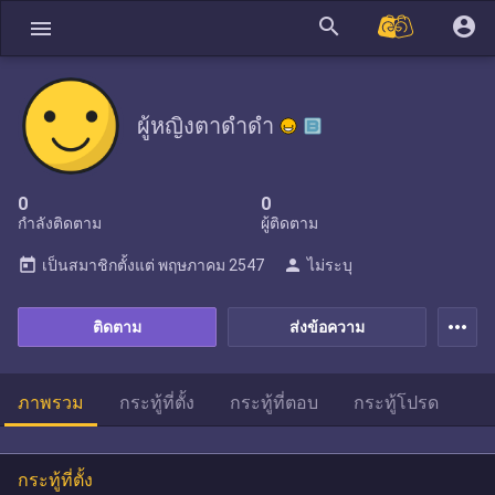
search
account_circle
menu
ผู้หญิงตาดำดำ
0
0
กำลังติดตาม
ผู้ติดตาม
today
person
เป็นสมาชิกตั้งแต่
พฤษภาคม 2547
ไม่ระบุ
more_horiz
ติดตาม
ส่งข้อความ
ภาพรวม
กระทู้ที่ตั้ง
กระทู้ที่ตอบ
กระทู้โปรด
กระทู้ที่ตั้ง