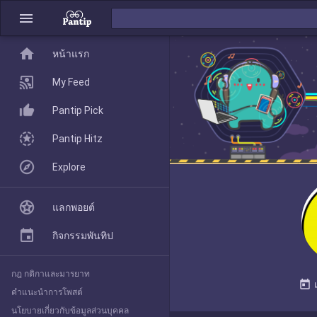
menu
home
home
หน้าแรก
หน้าแรก
My Feed
Pantip Pick
My Feed
Pantip Hitz
Explore
Pantip Pick
แลกพอยต์
Pantip Hitz
กิจกรรมพันทิป
กฎ กติกาและมารยาท
Explore
today
คำแนะนำการโพสต์
นโยบายเกี่ยวกับข้อมูลส่วนบุคคล