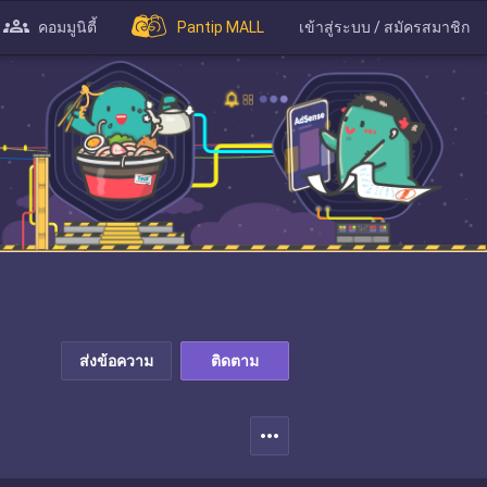
คอมมูนิตี้
Pantip MALL
เข้าสู่ระบบ / สมัครสมาชิก
ส่งข้อความ
ติดตาม
more_horiz