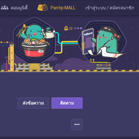
คอมมูนิตี้
Pantip MALL
เข้าสู่ระบบ / สมัครสมาชิก
ส่งข้อความ
ติดตาม
more_horiz