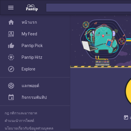
menu
home
home
หน้าแรก
หน้าแรก
My Feed
Pantip Pick
My Feed
Pantip Hitz
Explore
Pantip Pick
แลกพอยต์
Pantip Hitz
กิจกรรมพันทิป
กฎ กติกาและมารยาท
Explore
today
คำแนะนำการโพสต์
นโยบายเกี่ยวกับข้อมูลส่วนบุคคล