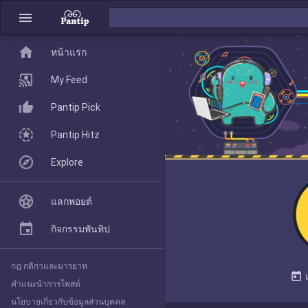
menu
home
home
หน้าแรก
หน้าแรก
My Feed
Pantip Pick
My Feed
Pantip Hitz
Explore
Pantip Pick
แลกพอยต์
Pantip Hitz
กิจกรรมพันทิป
กฎ กติกาและมารยาท
Explore
today
คำแนะนำการโพสต์
นโยบายเกี่ยวกับข้อมูลส่วนบุคคล