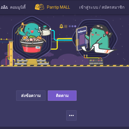
คอมมูนิตี้
Pantip MALL
เข้าสู่ระบบ / สมัครสมาชิก
ส่งข้อความ
ติดตาม
more_horiz