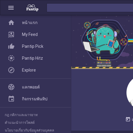
menu
home
home
หน้าแรก
หน้าแรก
My Feed
Pantip Pick
My Feed
Pantip Hitz
Explore
Pantip Pick
แลกพอยต์
Pantip Hitz
กิจกรรมพันทิป
กฎ กติกาและมารยาท
Explore
today
คำแนะนำการโพสต์
นโยบายเกี่ยวกับข้อมูลส่วนบุคคล