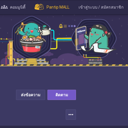
คอมมูนิตี้
Pantip MALL
เข้าสู่ระบบ / สมัครสมาชิก
ส่งข้อความ
ติดตาม
more_horiz