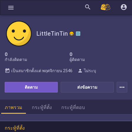
search
account_circle
menu
LittleTinTin
0
0
กำลังติดตาม
ผู้ติดตาม
today
person
เป็นสมาชิกตั้งแต่
พฤศจิกายน 2546
ไม่ระบุ
more_horiz
ติดตาม
ส่งข้อความ
ภาพรวม
กระทู้ที่ตั้ง
กระทู้ที่ตอบ
กระทู้ที่ตั้ง