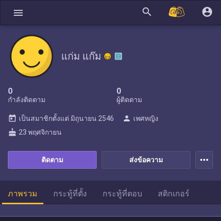
search
account_circle
menu
แก่ม แก๊ม
0
0
กำลังติดตาม
ผู้ติดตาม
today
person
เป็นสมาชิกตั้งแต่
มิถุนายน 2546
เพศหญิง
cake
23 พฤศจิกายน
more_horiz
ติดตาม
ส่งข้อความ
ภาพรวม
กระทู้ที่ตั้ง
กระทู้ที่ตอบ
สติกเกอร์