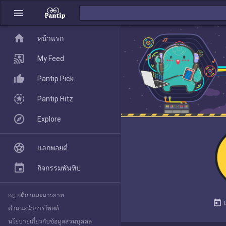
menu
home
home
หน้าแรก
หน้าแรก
My Feed
Pantip Pick
My Feed
Pantip Hitz
Explore
Pantip Pick
แลกพอยต์
Pantip Hitz
กิจกรรมพันทิป
กฎ กติกาและมารยาท
Explore
today
คำแนะนำการโพสต์
นโยบายเกี่ยวกับข้อมูลส่วนบุคคล