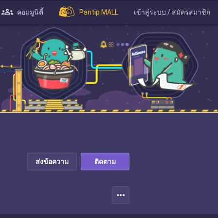
คอมมูนิตี้
Pantip MALL
เข้าสู่ระบบ / สมัครสมาชิก
ส่งข้อความ
ติดตาม
more_horiz