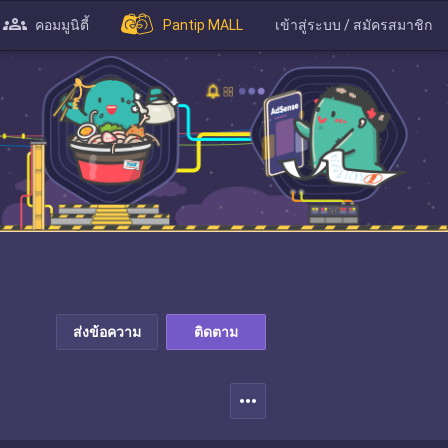
คอมมูนิตี้
Pantip MALL
เข้าสู่ระบบ / สมัครสมาชิก
ส่งข้อความ
ติดตาม
more_horiz