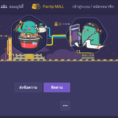
คอมมูนิตี้
Pantip MALL
เข้าสู่ระบบ / สมัครสมาชิก
ส่งข้อความ
ติดตาม
more_horiz