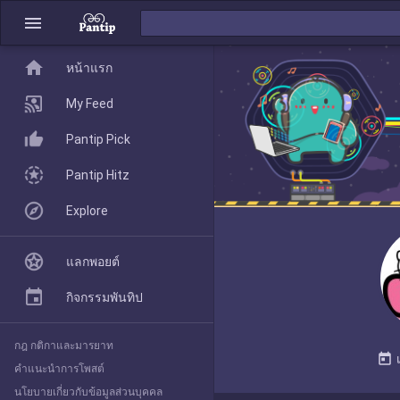
menu
home
home
หน้าแรก
หน้าแรก
My Feed
Pantip Pick
My Feed
Pantip Hitz
Explore
Pantip Pick
แลกพอยต์
Pantip Hitz
กิจกรรมพันทิป
กฎ กติกาและมารยาท
Explore
today
คำแนะนำการโพสต์
นโยบายเกี่ยวกับข้อมูลส่วนบุคคล