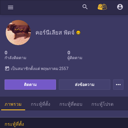
search
account_circle
menu
คอร์นีเลียส ฟัดจ์
0
0
กำลังติดตาม
ผู้ติดตาม
today
เป็นสมาชิกตั้งแต่
พฤษภาคม 2557
more_horiz
ติดตาม
ส่งข้อความ
ภาพรวม
กระทู้ที่ตั้ง
กระทู้ที่ตอบ
กระทู้โปรด
กระทู้ที่ตั้ง