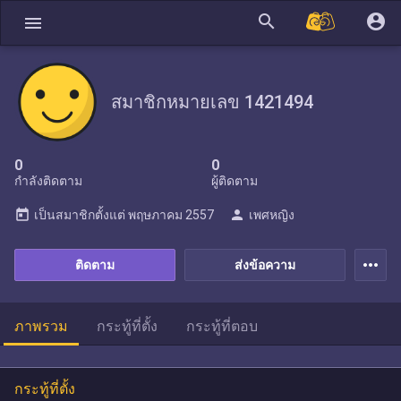
search
account_circle
menu
สมาชิกหมายเลข 1421494
0
0
กำลังติดตาม
ผู้ติดตาม
today
person
เป็นสมาชิกตั้งแต่
พฤษภาคม 2557
เพศหญิง
more_horiz
ติดตาม
ส่งข้อความ
ภาพรวม
กระทู้ที่ตั้ง
กระทู้ที่ตอบ
กระทู้ที่ตั้ง