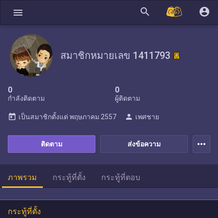
search
account_circle
menu
สมาชิกหมายเลข 1411793
0
0
กำลังติดตาม
ผู้ติดตาม
today
person
เป็นสมาชิกตั้งแต่
พฤษภาคม 2557
เพศชาย
more_horiz
ติดตาม
ส่งข้อความ
ภาพรวม
กระทู้ที่ตั้ง
กระทู้ที่ตอบ
กระทู้ที่ตั้ง