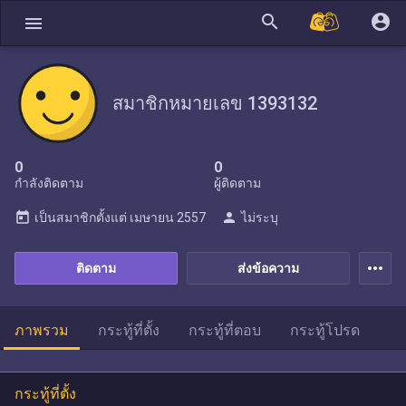
search
account_circle
menu
สมาชิกหมายเลข 1393132
0
0
กำลังติดตาม
ผู้ติดตาม
today
person
เป็นสมาชิกตั้งแต่
เมษายน 2557
ไม่ระบุ
more_horiz
ติดตาม
ส่งข้อความ
ภาพรวม
กระทู้ที่ตั้ง
กระทู้ที่ตอบ
กระทู้โปรด
กระทู้ที่ตั้ง