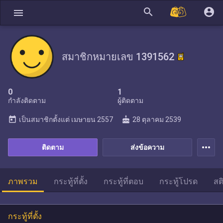
search
account_circle
menu
สมาชิกหมายเลข 1391562
0
1
กำลังติดตาม
ผู้ติดตาม
today
cake
เป็นสมาชิกตั้งแต่
เมษายน 2557
28 ตุลาคม 2539
more_horiz
ติดตาม
ส่งข้อความ
ภาพรวม
กระทู้ที่ตั้ง
กระทู้ที่ตอบ
กระทู้โปรด
สต
กระทู้ที่ตั้ง