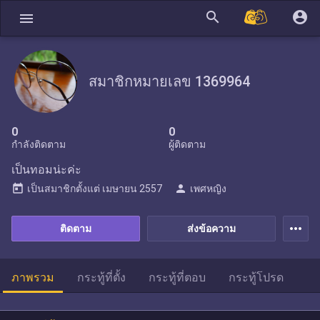
search
account_circle
menu
สมาชิกหมายเลข 1369964
0
0
กำลังติดตาม
ผู้ติดตาม
เป็นทอมน่ะค่ะ
today
person
เป็นสมาชิกตั้งแต่
เมษายน 2557
เพศหญิง
more_horiz
ติดตาม
ส่งข้อความ
ภาพรวม
กระทู้ที่ตั้ง
กระทู้ที่ตอบ
กระทู้โปรด