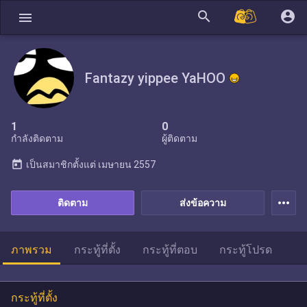
search
account_circle
menu
Fantazy yippee YaHOO
1
0
กำลังติดตาม
ผู้ติดตาม
today
เป็นสมาชิกตั้งแต่
เมษายน 2557
more_horiz
ติดตาม
ส่งข้อความ
ภาพรวม
กระทู้ที่ตั้ง
กระทู้ที่ตอบ
กระทู้โปรด
กระทู้ที่ตั้ง