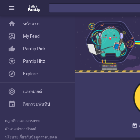
menu
home
home
หน้าแรก
หน้าแรก
My Feed
Pantip Pick
My Feed
Pantip Hitz
Explore
Pantip Pick
แลกพอยต์
Pantip Hitz
กิจกรรมพันทิป
กฎ กติกาและมารยาท
Explore
today
คำแนะนำการโพสต์
นโยบายเกี่ยวกับข้อมูลส่วนบุคคล