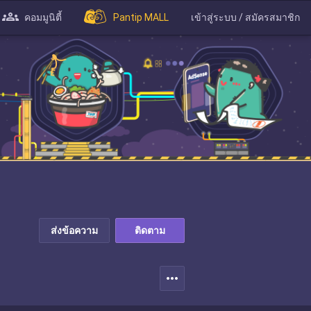
คอมมูนิตี้
Pantip MALL
เข้าสู่ระบบ / สมัครสมาชิก
ส่งข้อความ
ติดตาม
more_horiz