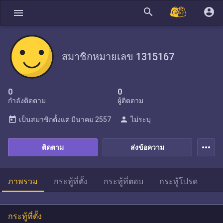
search
account_circle
menu
สมาชิกหมายเลข 1315167
0
0
กำลังติดตาม
ผู้ติดตาม
today
person
เป็นสมาชิกตั้งแต่
มีนาคม 2557
ไม่ระบุ
more_horiz
ติดตาม
ส่งข้อความ
ภาพรวม
กระทู้ที่ตั้ง
กระทู้ที่ตอบ
กระทู้โปรด
กระทู้ที่ตั้ง