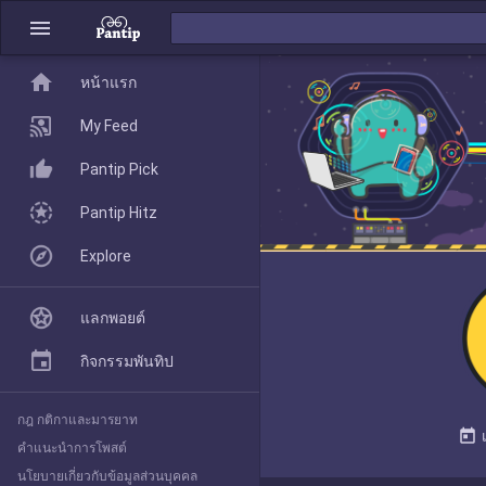
menu
home
home
หน้าแรก
หน้าแรก
My Feed
Pantip Pick
My Feed
Pantip Hitz
Explore
Pantip Pick
แลกพอยต์
Pantip Hitz
กิจกรรมพันทิป
กฎ กติกาและมารยาท
Explore
today
คำแนะนำการโพสต์
นโยบายเกี่ยวกับข้อมูลส่วนบุคคล