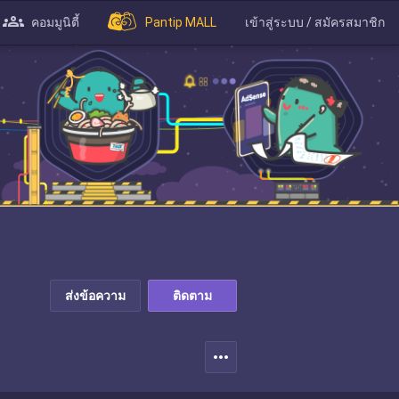
คอมมูนิตี้
Pantip MALL
เข้าสู่ระบบ / สมัครสมาชิก
ส่งข้อความ
ติดตาม
more_horiz