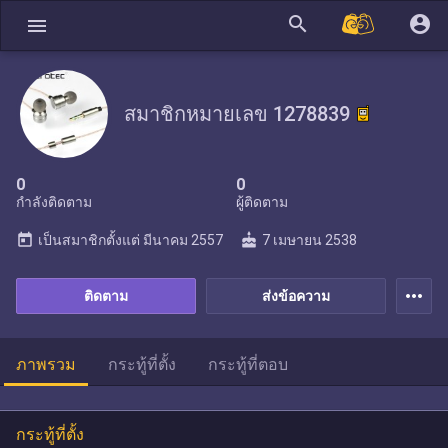
search
account_circle
menu
สมาชิกหมายเลข 1278839
0
0
กำลังติดตาม
ผู้ติดตาม
today
cake
เป็นสมาชิกตั้งแต่
มีนาคม 2557
7 เมษายน 2538
more_horiz
ติดตาม
ส่งข้อความ
ภาพรวม
กระทู้ที่ตั้ง
กระทู้ที่ตอบ
กระทู้ที่ตั้ง