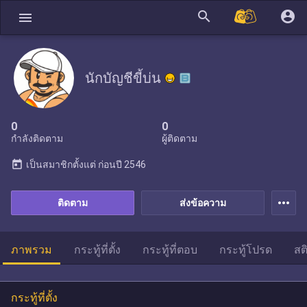
search
account_circle
menu
นักบัญชีขี้บ่น
0
0
กำลังติดตาม
ผู้ติดตาม
today
เป็นสมาชิกตั้งแต่
ก่อนปี 2546
more_horiz
ติดตาม
ส่งข้อความ
ภาพรวม
กระทู้ที่ตั้ง
กระทู้ที่ตอบ
กระทู้โปรด
สต
กระทู้ที่ตั้ง